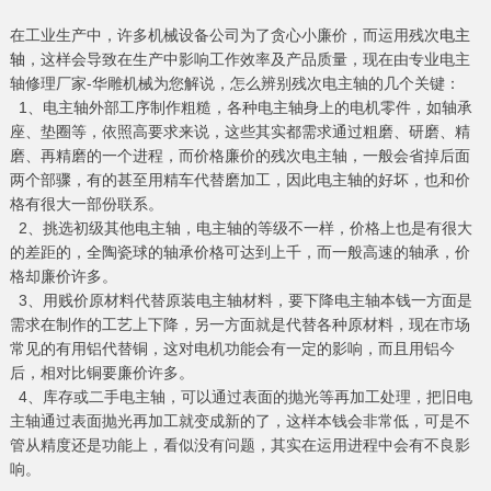
在工业生产中，许多机械设备公司为了贪心小廉价，而运用残次
电主
轴
，这样会导致在生产中影响工作效率及产品质量，现在由专业电主
轴修理厂家-华雕机械为您解说，怎么辨别残次电主轴的几个关键：
1、电主轴外部工序制作粗糙，各种电主轴身上的电机零件，如轴承
座、垫圈等，依照高要求来说，这些其实都需求通过粗磨、研磨、精
磨、再精磨的一个进程，而价格廉价的残次电主轴，一般会省掉后面
两个部骤，有的甚至用精车代替磨加工，因此电主轴的好坏，也和价
格有很大一部份联系。
2、挑选初级其他电主轴，电主轴的等级不一样，价格上也是有很大
的差距的，全陶瓷球的轴承价格可达到上千，而一般高速的轴承，价
格却廉价许多。
3、用贱价原材料代替原装电主轴材料，要下降电主轴本钱一方面是
需求在制作的工艺上下降，另一方面就是代替各种原材料，现在市场
常见的有用铝代替铜，这对电机功能会有一定的影响，而且用铝今
后，相对比铜要廉价许多。
4、库存或二手电主轴，可以通过表面的抛光等再加工处理，把旧电
主轴通过表面抛光再加工就变成新的了，这样本钱会非常低，可是不
管从精度还是功能上，看似没有问题，其实在运用进程中会有不良影
响。