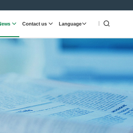
News

Contact us

Language
