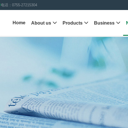
电话：0755-27215304
Home
About us

Products

Business
