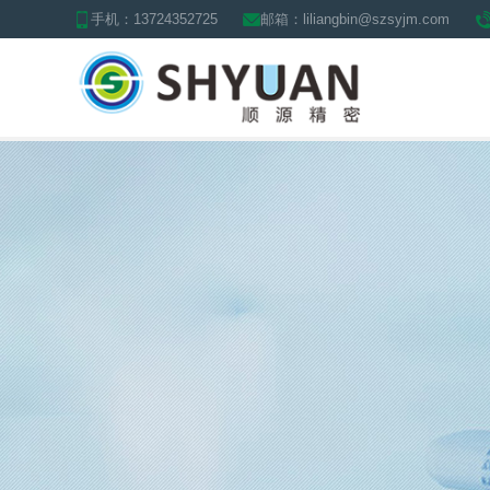
手机：13724352725
邮箱：liliangbin@szsyjm.com