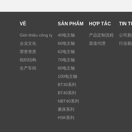
VỀ
SẢN PHẨM
HỢP TÁC
TIN 
Giới thiệu công ty
40电主轴
产品定制流程
公司新
企业文化
60电主轴
渠道代理
行业新
荣誉资质
62电主轴
组织结构
70电主轴
生产车间
80电主轴
100电主轴
BT30系列
BT40系列
NBT40系列
磨床系列
HSK系列