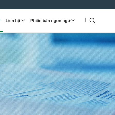

Liên hệ

Phiên bản ngôn ngữ
