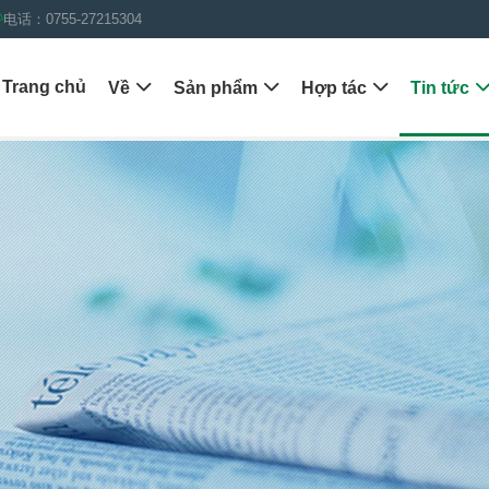
电话：0755-27215304
Trang chủ
Về

Sản phẩm

Hợp tác

Tin tức