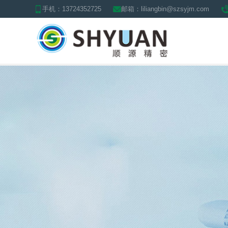
手机：13724352725
邮箱：liliangbin@szsyjm.com