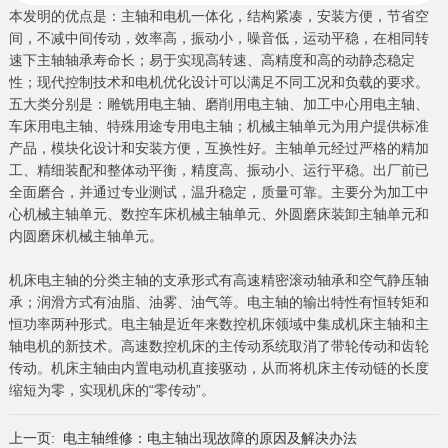
本发明的优点是：主轴和电机一体化，结构紧凑，安装方便，节省空
间，不减中间传动，效率高，振动小，噪音低，运动平稳，在相同转
速下主轴轴承寿命长；易于实现高转速、高精度和高的动静态稳定
性；现代控制技术和电机优化设计可以满足不同工况和负载的要求。
五大类分别是：雕铣用电主轴、磨削用电主轴、加工中心用电主轴、
车床用电主轴、特殊用途专用电主轴；机械主轴单元为用户提供标准
产品，模块化设计和安装方便，互换性好。主轴单元经过严格的精加
工、精细装配和整体动平衡，精度高、振动小、运行平稳。出厂前已
全面磨合，并通过专业测试，温升稳定，质量可靠。主要分为加工中
心机械主轴单元、数控车床机械主轴单元、外圆磨床装卸主轴单元和
内圆磨床机械主轴单元。
机床电主轴的分类主轴的支承形式有高速精密滚动轴承和空气静压轴
承；润滑方式有油脂、油雾、油气等。电主轴的输出特性有恒转矩和
恒功率两种形式。电主轴是近年来数控机床领域中集成机床主轴和主
轴电机的新技术。高速数控机床的主传动系统取消了带轮传动和齿轮
传动。机床主轴由内置电动机直接驱动，从而将机床主传动链的长度
缩短为零，实现机床的“零传动”。
上一页:
电主轴维修：电主轴出现故障的原因及解决办法