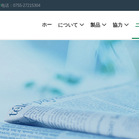
电话：0755-27215304
ホー
について

製品

協力
