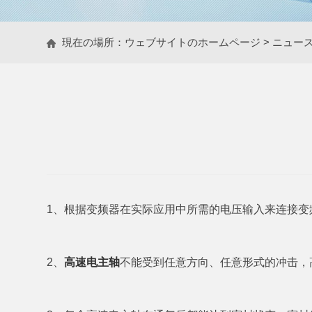
現在の場所：
ウェブサイトのホームページ
>
ニュー
1、根据变频器在实际应用中所需的电压输入来连接
2、
高速电主轴
不能受到任意方向、任意形式的冲击，