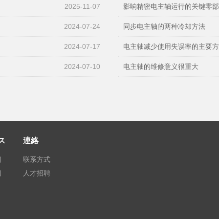
2025-11-07
影响精密电主轴运行的关键零
2024-07-24
同步电主轴的两种冷却方法
2024-07-17
电主轴减少使用失误率的主要
2024-07-10
电主轴的维修意义很重大
ス
連絡
闻
联系方式
闻
人才招聘