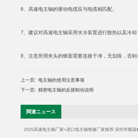
6、高速电主轴的驱动电缆应与电缆相匹配。
7、建议对高速电主轴采用水冷装置进行散热以及冷
8、注意所用夹头的锥面需要连接干净，无划痕，否
上一页:
电主轴的使用注意事项
下一页:
精密电主轴的反接制动说明
関連ニュース
2025高速电主轴厂家+进口电主轴维修厂家推荐:深圳市顺源精密机械