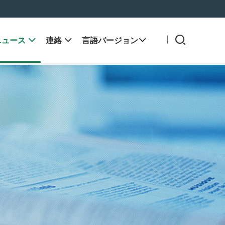
ニュース

連絡

言語バージョン
