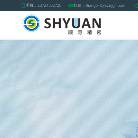
手机：13724352725
邮箱：liliangbin@szsyjm.com