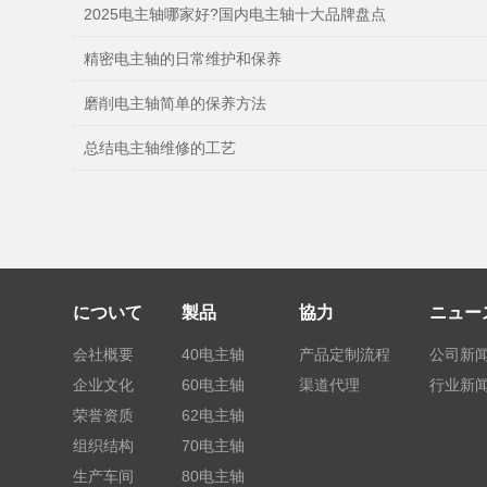
2025电主轴哪家好?国内电主轴十大品牌盘点
精密电主轴的日常维护和保养
磨削电主轴简单的保养方法
总结电主轴维修的工艺
について
製品
協力
ニュー
会社概要
40电主轴
产品定制流程
公司新
企业文化
60电主轴
渠道代理
行业新
荣誉资质
62电主轴
组织结构
70电主轴
生产车间
80电主轴