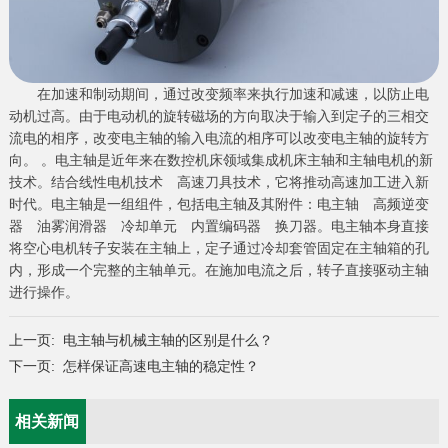
在加速和制动期间，通过改变频率来执行加速和减速，以防止电
动机过高。由于电动机的旋转磁场的方向取决于输入到定子的三相交
流电的相序，改变电主轴的输入电流的相序可以改变电主轴的旋转方
向。 。电主轴是近年来在数控机床领域集成机床主轴和主轴电机的新
技术。结合线性电机技术 高速刀具技术，它将推动高速加工进入新
时代。电主轴是一组组件，包括电主轴及其附件：电主轴 高频逆变
器 油雾润滑器 冷却单元 内置编码器 换刀器。电主轴本身直接
将空心电机转子安装在主轴上，定子通过冷却套管固定在主轴箱的孔
内，形成一个完整的主轴单元。在施加电流之后，转子直接驱动主轴
进行操作。
上一页:
电主轴与机械主轴的区别是什么？
下一页:
怎样保证高速电主轴的稳定性？
相关新闻