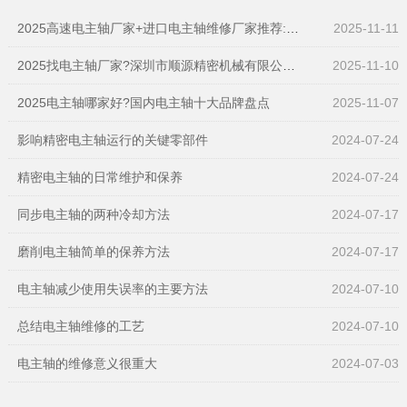
2025高速电主轴厂家+进口电主轴维修厂家推荐:深圳市顺源精密机械有限公司值得关注
2025-11-11
2025找电主轴厂家?深圳市顺源精密机械有限公司-精密电主轴生产厂家,一站式全搞定
2025-11-10
2025电主轴哪家好?国内电主轴十大品牌盘点
2025-11-07
影响精密电主轴运行的关键零部件
2024-07-24
精密电主轴的日常维护和保养
2024-07-24
同步电主轴的两种冷却方法
2024-07-17
磨削电主轴简单的保养方法
2024-07-17
电主轴减少使用失误率的主要方法
2024-07-10
总结电主轴维修的工艺
2024-07-10
电主轴的维修意义很重大
2024-07-03