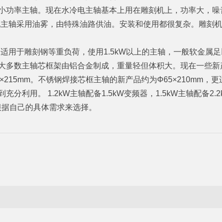
的小功率主轴。现在水冷电主轴基本上用在雕刻机上，功率大，噪
速电主轴采用油雾，由特殊油路供油。安装和使用都很复杂。雕刻机大多
承适用于雕刻钢等重负荷，使用1.5kW以上的主轴，一般软金属
，大多数主轴芯框架由铝合金制成，重量轻但体积大。现在一些新
0×215mm。不锈钢焊接芯框主轴的新产品约为Φ65×210mm
利用。 1.2kW主轴配备1.5kW变频器，1.5kW主轴配备2.
根据自己的具体需求来选择。