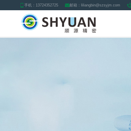
手机：13724352725
邮箱：liliangbin@szsyjm.com